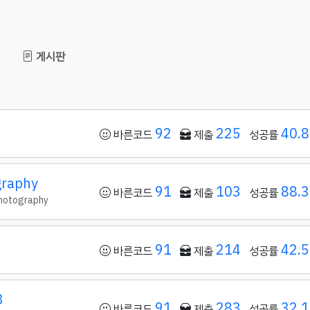
게시판
92
225
40.
바른코드
제출
성공률
raphy
91
103
88.
바른코드
제출
성공률
hotography
91
214
42.
바른코드
제출
성공률
3
91
283
32.
바른코드
제출
성공률