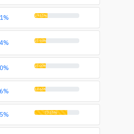
29.51%
51%
25.94%
94%
25.00%
00%
24.66%
66%
73.55%
55%