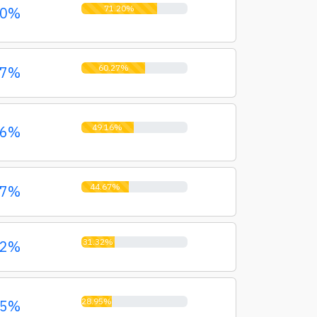
71.20%
20%
60.27%
27%
49.16%
16%
44.67%
67%
31.32%
32%
28.95%
95%