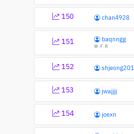
150
chan4928
baqnngg
151
W . F . R
152
shjeong20
153
jwajjjj
154
joexn