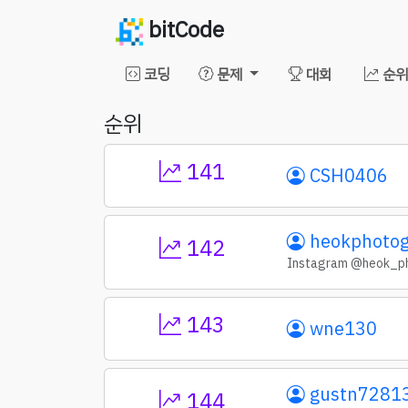
bitCode
코딩
문제
대회
순위
순위
141
CSH0406
heokphotog
142
Instagram @heok_p
143
wne130
gustn7281
144