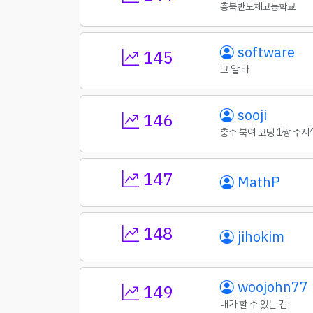
충북반도체고등학교
software
145
코 알 라
sooji
146
충주 북여 코딩 1짱 수지
147
MathP
148
jihokim
woojohn77
149
내가 할 수 있는 건