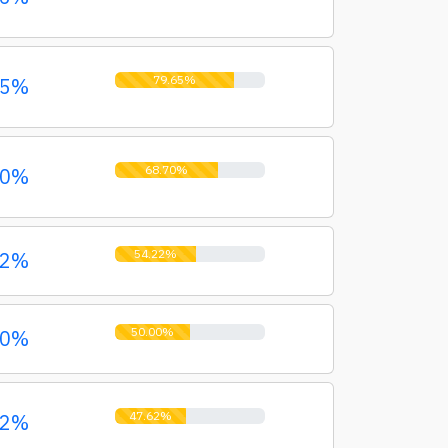
79.65%
65%
68.70%
70%
54.22%
22%
50.00%
00%
47.62%
62%