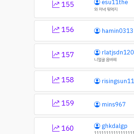
esu11the
155
와 저녁 뭐먹지
156
hamin0313
rlatjsdn12
157
니얼굴 음바페
158
risingsun1
159
mins967
ghkdalgp
160
1111111111111111